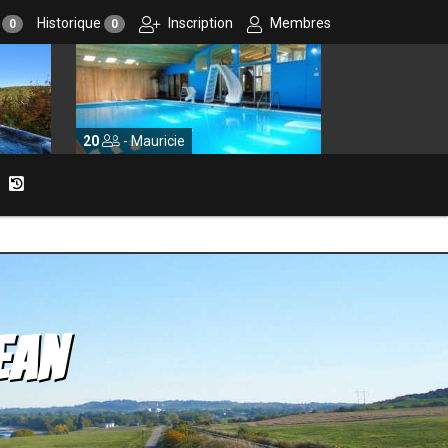
r
Historique
Inscription
Membres
0
0
20
- Mauricie
10
- Centre-d
ean