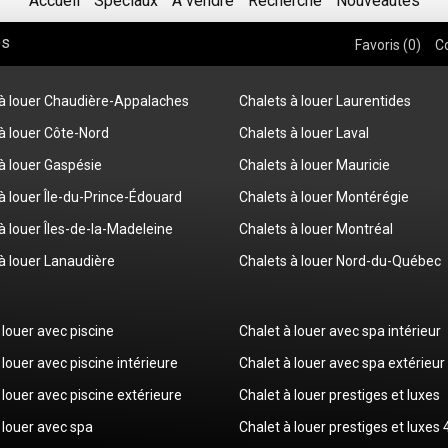
Accueil
Spéciaux
À vendre
Recherche
Nouveautés
os
Favoris (
0
)
C
 à louer Chaudière-Appalaches
Chalets à louer Laurentides
à louer Côte-Nord
Chalets à louer Laval
à louer Gaspésie
Chalets à louer Mauricie
à louer Île-du-Prince-Édouard
Chalets à louer Montérégie
à louer Îles-de-la-Madeleine
Chalets à louer Montréal
à louer Lanaudière
Chalets à louer Nord-du-Québec
 louer avec piscine
Chalet à louer avec spa intérieur
 louer avec piscine intérieure
Chalet à louer avec spa extérieur
 louer avec piscine extérieure
Chalet à louer prestiges et luxes
 louer avec spa
Chalet à louer prestiges et luxes 