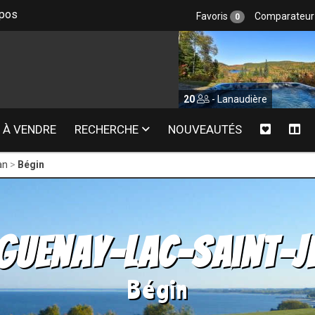
epos
Favoris
Comparateu
0
- Laurentides
20
- Lanaudière
À VENDRE
RECHERCHE
NOUVEAUTÉS
an
Bégin
guenay-Lac-Saint-J
Bégin