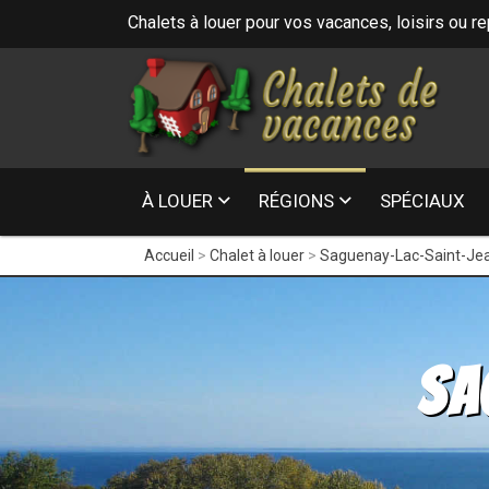
Chalets à louer pour vos vacances, loisirs ou r
16
À LOUER
RÉGIONS
SPÉCIAUX
Accueil
Chalet à louer
Saguenay-Lac-Saint-Je
Sa