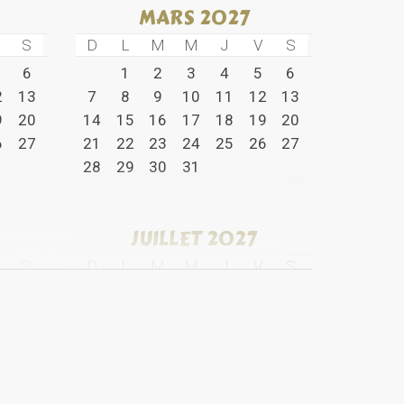
MARS 2027
S
D
L
M
M
J
V
S
6
1
2
3
4
5
6
2
13
7
8
9
10
11
12
13
9
20
14
15
16
17
18
19
20
6
27
21
22
23
24
25
26
27
28
29
30
31
JUILLET 2027
S
D
L
M
M
J
V
S
5
1
2
3
1
12
4
5
6
7
8
9
10
8
19
11
12
13
14
15
16
17
5
26
18
19
20
21
22
23
24
25
26
27
28
29
30
31