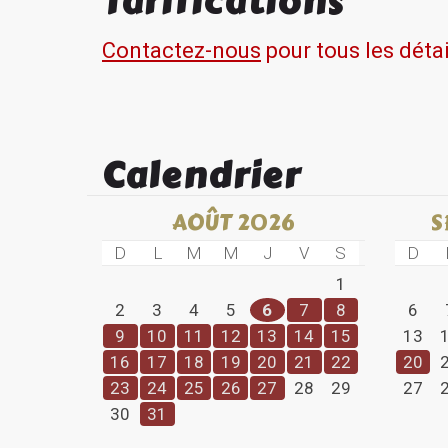
Tarifications
La région de Charlevoix est un paradis dʼactivités 
Contactez-nous
pour tous les détai
Bienvenue chez nous, bienvenue chez vous!
# CITQ : 298720
Calendrier
AOÛT 2026
S
D
L
M
M
J
V
S
D
1
2
3
4
5
6
7
8
6
9
10
11
12
13
14
15
13
16
17
18
19
20
21
22
20
23
24
25
26
27
28
29
27
30
31