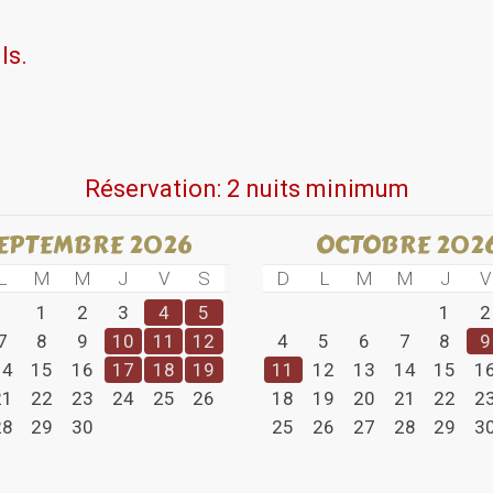
en plein-air : plage, randonnée pédestre, golf, ski, pêche, kayak 
ls.
Réservation: 2 nuits minimum
EPTEMBRE 2026
OCTOBRE 202
L
M
M
J
V
S
D
L
M
M
J
V
1
2
3
4
5
1
2
7
8
9
10
11
12
4
5
6
7
8
9
14
15
16
17
18
19
11
12
13
14
15
1
21
22
23
24
25
26
18
19
20
21
22
2
28
29
30
25
26
27
28
29
3