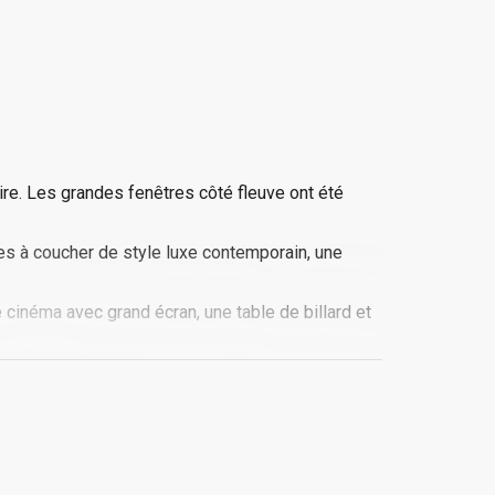
. Les grandes fenêtres côté fleuve ont été
es à coucher de style luxe contemporain, une
 cinéma avec grand écran, une table de billard et
à manger extérieure y a été aménagée, incluant
ives puisquʼil y règne un climat calme et inspirant