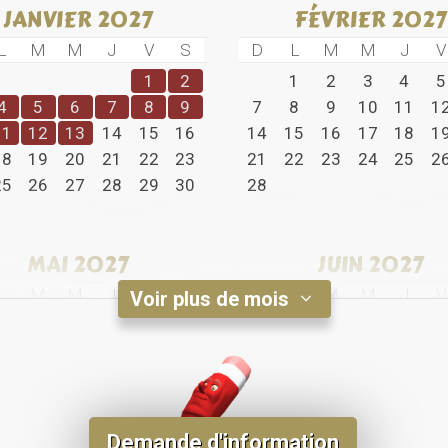
JANVIER 2027
FÉVRIER 2027
L
M
M
J
V
S
D
L
M
M
J
V
1
2
1
2
3
4
5
4
5
6
7
8
9
7
8
9
10
11
1
11
12
13
14
15
16
14
15
16
17
18
1
18
19
20
21
22
23
21
22
23
24
25
2
25
26
27
28
29
30
28
MAI 2027
JUIN 2027
L
M
M
J
V
S
D
L
M
M
J
V
Voir plus de mois
1
1
2
3
4
3
4
5
6
7
8
6
7
8
9
10
1
10
11
12
13
14
15
13
14
15
16
17
1
17
18
19
20
21
22
20
21
22
23
24
2
24
25
26
27
28
29
27
28
29
30
Demande d'information