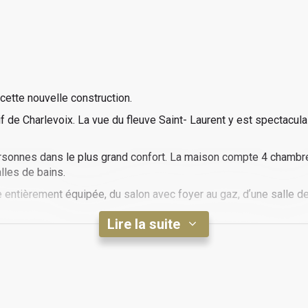
 cette nouvelle construction.
de Charlevoix. La vue du fleuve Saint- Laurent y est spectaculaire
personnes dans le plus grand confort. La maison compte 4 chambr
lles de bains.
 entièrement équipée, du salon avec foyer au gaz, dʼune salle de
Lire la suite
du répit en pleine nature face au fleuve Saint-Laurent. Une salle 
 là pour vous, accessible à toutes les saisons.
ille. est aussi un endroit idéal pour tenir des activités corporat