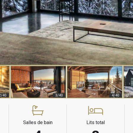
2/40
3/40
4/40
Salles de bain
Lits total