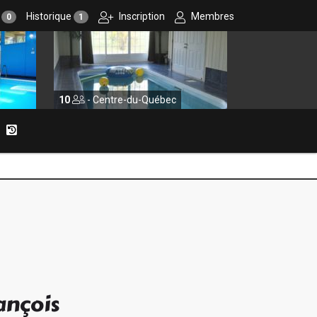
r
Historique
Inscription
Membres
0
1
10
- Centre-du-Québec
16
- Charlev
ançois