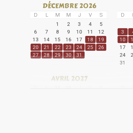
DÉCEMBRE 2026
D
L
M
M
J
V
S
D
1
2
3
4
5
6
7
8
9
10
11
12
3
13
14
15
16
17
18
19
10
20
21
22
23
24
25
26
17
27
28
29
30
31
24
31
AVRIL 2027
D
L
M
M
J
V
S
D
1
2
3
4
5
6
7
8
9
10
2
11
12
13
14
15
16
17
9
18
19
20
21
22
23
24
16
25
26
27
28
29
30
23