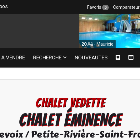
epos
Favoris
Comparateu
0
0
- Lanaudière
20
- Mauricie
À VENDRE
RECHERCHE
NOUVEAUTÉS
CHALET VEDETTE
CHALET ÉMINENCE
evoix
/
Petite-Rivière-Saint-Fr