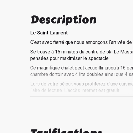
Description
Le Saint-Laurent
Cʼest avec fierté que nous annonçons lʼarrivée de
Se trouve à 15 minutes du centre de ski Le Massif 
pensées pour maximiser le spectacle.
Ce magnifique chalet peut accueillir jusquʼà 16 
chambre dortoir avec 4 lits doubles ainsi que 4 sa
Lors de votre séjour, vous profiterez dʼune cuisine
lʼaire de lecture. Lʼaccès internet est gratuit.
Lʼameublement extérieur vous permettra de prendre 
un BBQ au gaz.
Spa avec vue sur le fleuve et foyer extérieur sont
Vous promet un séjour de rêve entre amis ou en fam
qui pourrait encourager la créativité...