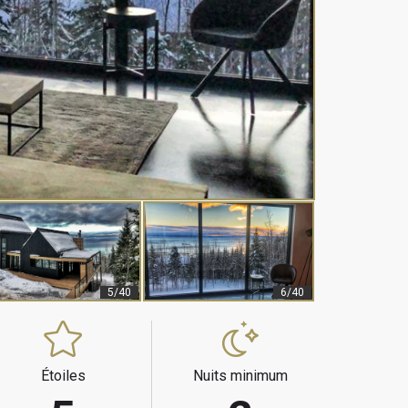
5/40
6/40
Étoiles
Nuits minimum