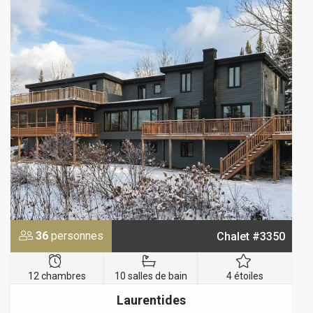
36
personnes
Chalet #3350
12 chambres
10 salles de bain
4 étoiles
Laurentides