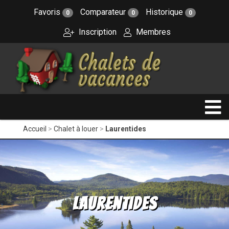
Favoris
Comparateur
Historique
0
0
0
Inscription
Membres
Accueil
Chalet à louer
Laurentides
Laurentides