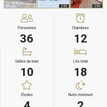
1/88
2/88
3/88
Personnes
Chambres
36
12
Salles de bain
Lits total
10
18
Étoiles
Nuits minimum
4
2