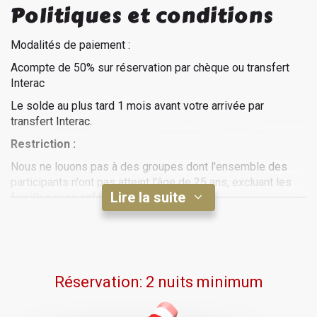
Politiques et conditions
Modalités de paiement :
Acompte de 50% sur réservation par chèque ou transfert
Interac
Le solde au plus tard 1 mois avant votre arrivée par
transfert Interac.
Restriction :
Nous ne louons pas à des groupes dont l'ensemble des
participants n'ont pas atteint l'âge de 25 ans, excluant les
Lire la suite
familles avec enfants.
Modalité d'annulation :
Si vous devez annuler votre réservation quelque soit la
raison, nous essayerons de relouer la Villa pour cette
même période. Si nous réussissons, nous vous
Réservation: 2 nuits minimum
retournerons le montant payé. Dans le cas contraire,
l'acompte n'est pas remboursable.