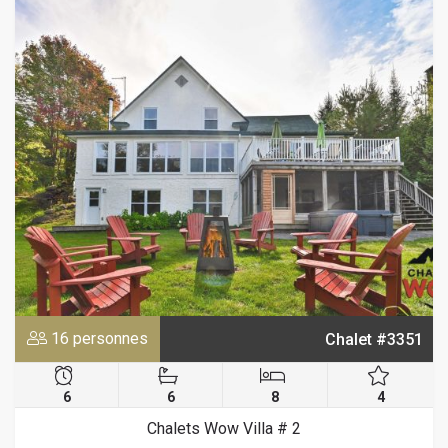
16 personnes
Chalet #3351
6
6
8
4
Chalets Wow Villa # 2