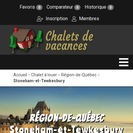
Favoris
Comparateur
Historique
0
0
0
Inscription
Membres
Accueil
Chalet à louer
Région-de-Québec
Stoneham-et-Tewkesbury
Région-de-Québec
Stoneham-et-Tewkesbury