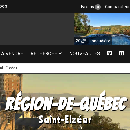
epos
Favoris
Comparateu
0
20
- Lanaudière
20
- 
À VENDRE
RECHERCHE
NOUVEAUTÉS
nt-Elzéar
Région-de-Québec
Saint-Elzéar