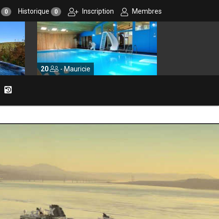
r
Historique
Inscription
Membres
0
0
Mauricie
10
- Centre-du-Québec