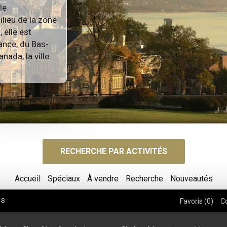
le
lieu de la zone
 elle est
ance, du Bas-
nada, la ville
RECHERCHE PAR ACTIVITÉS
Accueil
Spéciaux
À vendre
Recherche
Nouveautés
os
Favoris (
0
)
C