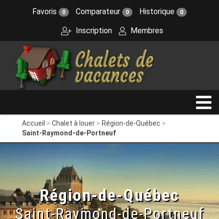
Favoris
Comparateur
Historique
0
0
0
Inscription
Membres
Accueil
Chalet à louer
Région-de-Québec
Saint-Raymond-de-Portneuf
Région-de-Québec
Saint-Raymond-de-Portneuf