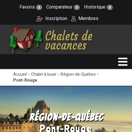
Favoris
Comparateur
Historique
0
0
0
Inscription
Membres
Accueil
Chalet à louer
Région-de-Québec
Pont-Rouge
Région-de-Québec
Pont-Rouge