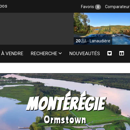
epos
Favoris
Comparateu
0
20
- Lanaudière
20
- Mauri
À VENDRE
RECHERCHE
NOUVEAUTÉS
n
Montérégie
Ormstown