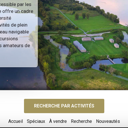
essible par les
e offre un cadre
ersité
vités de plein
seau navigable
xcursions
les amateurs de
RECHERCHE PAR ACTIVITÉS
Accueil
Spéciaux
À vendre
Recherche
Nouveautés