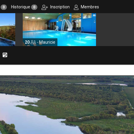
r
Historique
Inscription
Membres
0
0
cie
10
- Centre-du-Québec