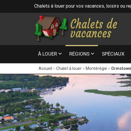
Chalets à louer pour vos vacances, loisirs ou r
16
- Laurentides
À LOUER
RÉGIONS
SPÉCIAUX
Accueil
Chalet à louer
Montérégie
Ormstow