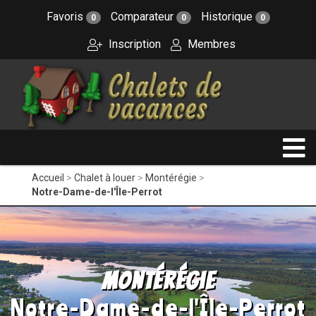
Favoris
Comparateur
Historique
0
0
0
Inscription
Membres
Accueil
Chalet à louer
Montérégie
Notre-Dame-de-l'Île-Perrot
Montérégie
Notre-Dame-de-l'Île-Perrot