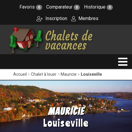
Favoris
Comparateur
Historique
0
0
0
Inscription
Membres
Accueil
Chalet à louer
Mauricie
Louiseville
Mauricie
Louiseville