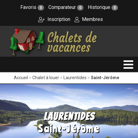
Favoris
Comparateur
Historique
0
0
0
Inscription
Membres
Accueil
Chalet à louer
Laurentides
Saint-Jérôme
Laurentides
Saint-Jérôme