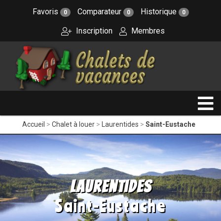
Favoris
Comparateur
Historique
0
0
0
Inscription
Membres
Accueil
Chalet à louer
Laurentides
Saint-Eustache
Laurentides
Saint-Eustache