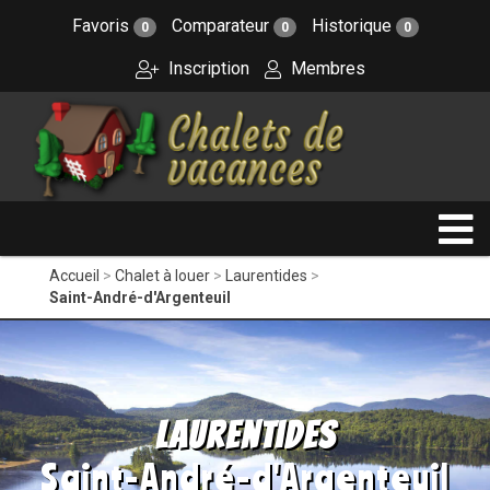
Favoris
Comparateur
Historique
0
0
0
Inscription
Membres
Accueil
Chalet à louer
Laurentides
Saint-André-d'Argenteuil
Laurentides
Saint-André-d'Argenteuil