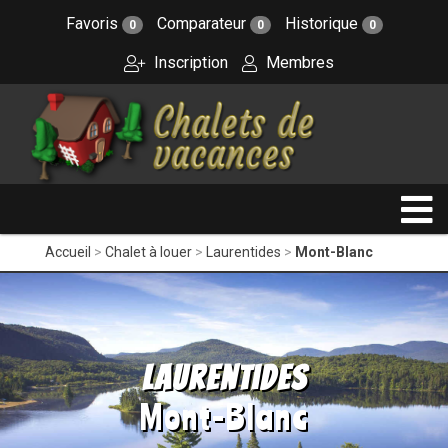
Favoris
Comparateur
Historique
0
0
0
Inscription
Membres
Accueil
Chalet à louer
Laurentides
Mont-Blanc
Laurentides
Mont-Blanc