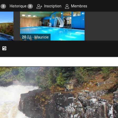
r
Historique
Inscription
Membres
0
0
10
- Centre-du-Québec
1