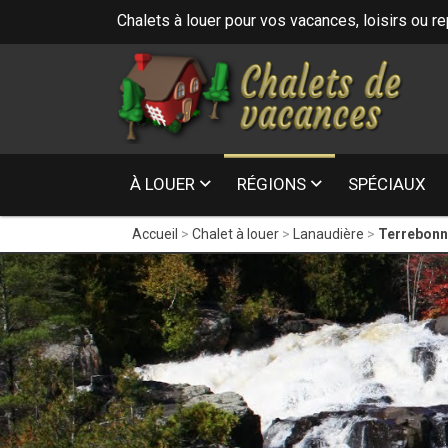
Chalets à louer pour vos vacances, loisirs ou r
16
- Laurentides
À LOUER
RÉGIONS
SPÉCIAUX
Accueil
Chalet à louer
Lanaudière
Terrebon