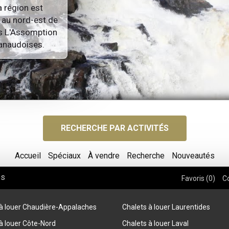
a région est
s au nord-est de
es L'Assomption
Lanaudoises.
RECHERCHE PAR ACTIVITÉS
Accueil
Spéciaux
À vendre
Recherche
Nouveautés
os
Favoris (
0
)
C
 à louer Chaudière-Appalaches
Chalets à louer Laurentides
à louer Côte-Nord
Chalets à louer Laval