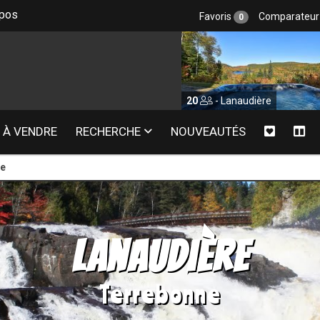
epos
Favoris
Comparateu
0
20
- Lanaudière
20
- Mauricie
À VENDRE
RECHERCHE
NOUVEAUTÉS
ne
Lanaudière
Terrebonne