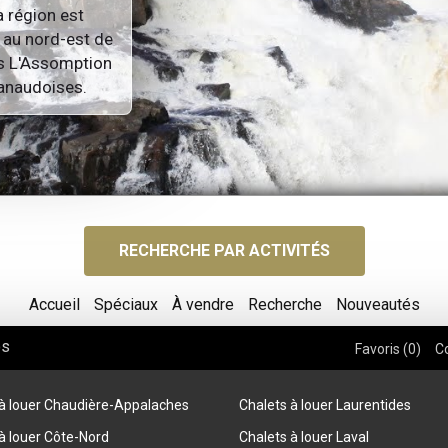
a région est
s au nord-est de
es L'Assomption
Lanaudoises.
RECHERCHE PAR ACTIVITÉS
Accueil
Spéciaux
À vendre
Recherche
Nouveautés
os
Favoris (
0
)
C
 à louer Chaudière-Appalaches
Chalets à louer Laurentides
à louer Côte-Nord
Chalets à louer Laval