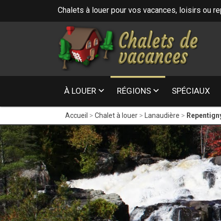
Chalets à louer pour vos vacances, loisirs ou r
16
- Laurentide
À LOUER
RÉGIONS
SPÉCIAUX
Accueil
Chalet à louer
Lanaudière
Repentign