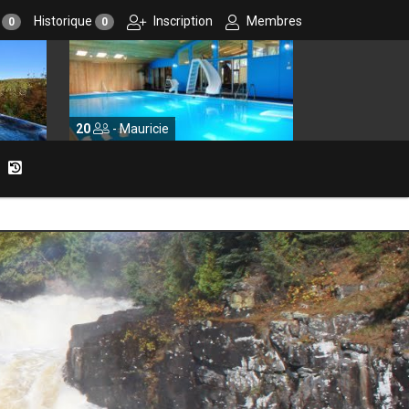
r
Historique
Inscription
Membres
0
0
- Mauricie
10
- Centre-du-Québec