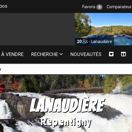
epos
Favoris
Comparateu
0
s
20
- Lanaudière
20
À VENDRE
RECHERCHE
NOUVEAUTÉS
y
Lanaudière
Repentigny