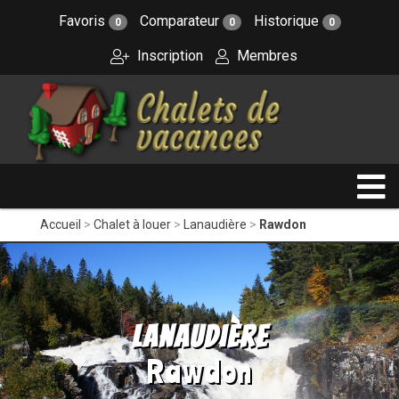
Favoris
Comparateur
Historique
0
0
0
Inscription
Membres
Accueil
Chalet à louer
Lanaudière
Rawdon
Lanaudière
Rawdon