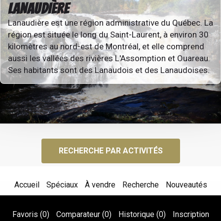
LANAUDIÈRE
Lanaudière est une région administrative du Québec. La
région est située le long du Saint-Laurent, à environ 30
kilomètres au nord-est de Montréal, et elle comprend
aussi les vallées des rivières L'Assomption et Ouareau.
Ses habitants sont des Lanaudois et des Lanaudoises.
RECHERCHE PAR ACTIVITÉS
Accueil
Spéciaux
À vendre
Recherche
Nouveautés
Favoris (
0
)
Comparateur (
0
)
Historique (
0
)
Inscription