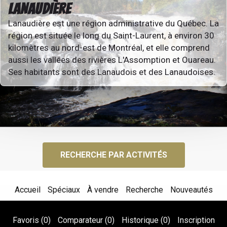
LANAUDIÈRE
Lanaudière est une région administrative du Québec. La
région est située le long du Saint-Laurent, à environ 30
kilomètres au nord-est de Montréal, et elle comprend
aussi les vallées des rivières L'Assomption et Ouareau.
Ses habitants sont des Lanaudois et des Lanaudoises.
RECHERCHE PAR ACTIVITÉS
Accueil
Spéciaux
À vendre
Recherche
Nouveautés
Favoris (
0
)
Comparateur (
0
)
Historique (
0
)
Inscription