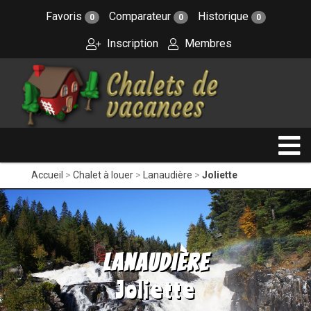
Favoris
Comparateur
Historique
0
0
0
Inscription
Membres
Accueil
Chalet à louer
Lanaudière
Joliette
Lanaudière
Joliette