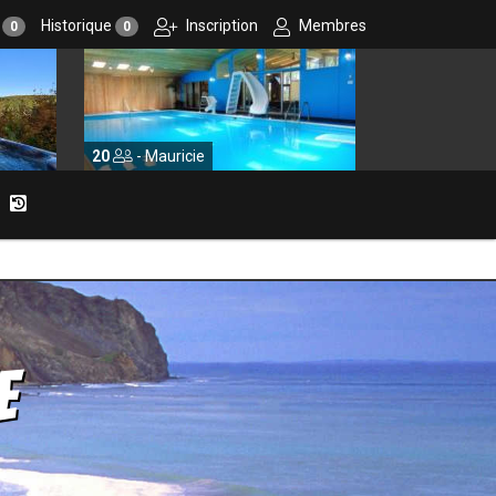
r
Historique
Inscription
Membres
0
0
auricie
10
- Centre-du-Québec
e