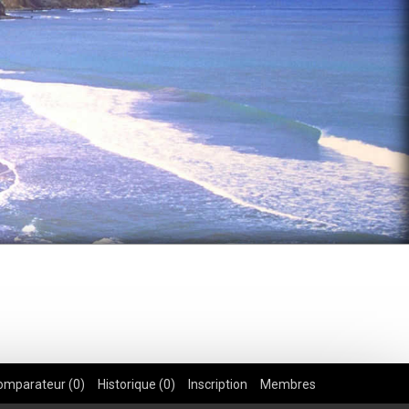
omparateur (
0
)
Historique (
0
)
Inscription
Membres