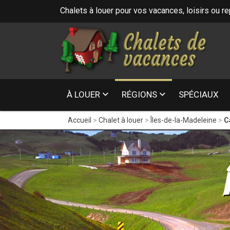
Chalets à louer pour vos vacances, loisirs ou r
16
- Laurentides
À LOUER
RÉGIONS
SPÉCIAUX
Accueil
Chalet à louer
Îles-de-la-Madeleine
C