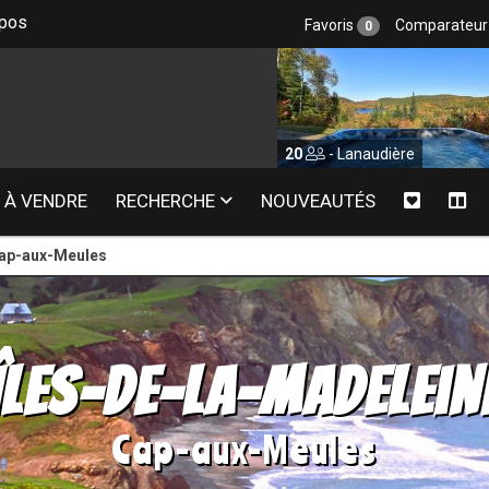
epos
Favoris
Comparateu
0
20
- Lanaudière
20
- M
À VENDRE
RECHERCHE
NOUVEAUTÉS
ap-aux-Meules
Îles-de-la-Madelein
Cap-aux-Meules