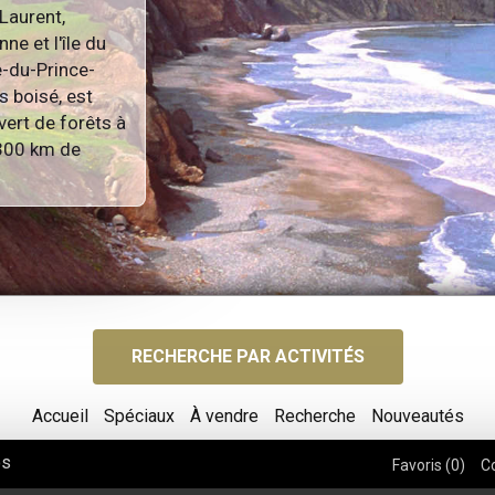
-Laurent,
ne et l'île du
e-du-Prince-
s boisé, est
vert de forêts à
 300 km de
RECHERCHE PAR ACTIVITÉS
Accueil
Spéciaux
À vendre
Recherche
Nouveautés
os
Favoris (
0
)
C