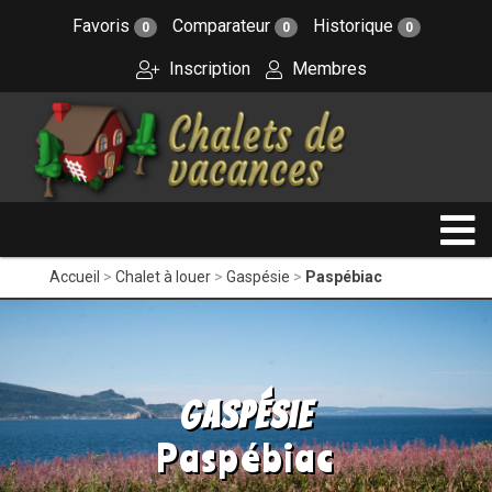
Favoris
Comparateur
Historique
0
0
0
Inscription
Membres
Accueil
Chalet à louer
Gaspésie
Paspébiac
Gaspésie
Paspébiac