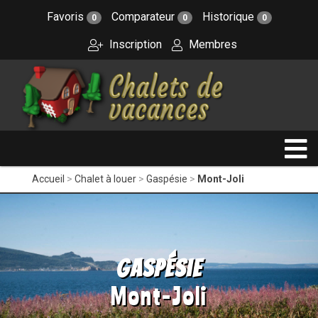
Favoris
Comparateur
Historique
0
0
0
Inscription
Membres
Accueil
Chalet à louer
Gaspésie
Mont-Joli
Gaspésie
Mont-Joli