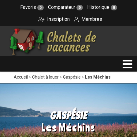
Favoris
Comparateur
Historique
0
0
0
Inscription
Membres
Accueil
Chalet à louer
Gaspésie
Les Méchins
Gaspésie
Les Méchins