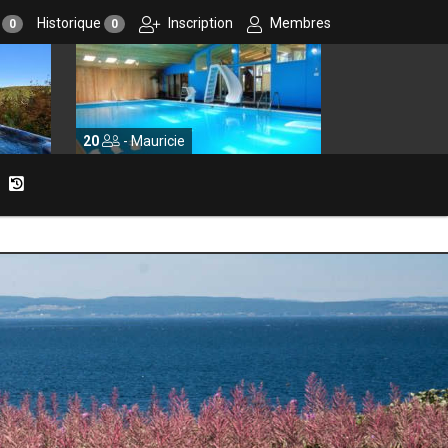
r
Historique
Inscription
Membres
0
0
20
- Mauricie
10
- Centre-du-Québec