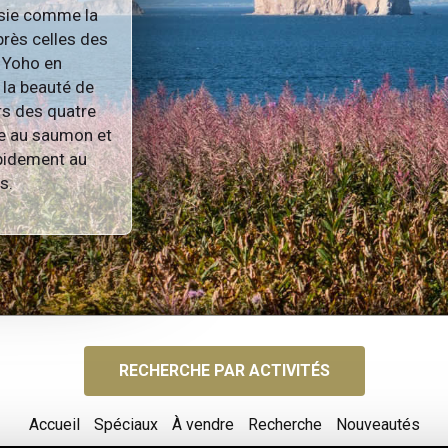
ésie comme la
près celles des
t Yoho en
la beauté de
urs des quatre
he au saumon et
rapidement au
s.
RECHERCHE PAR ACTIVITÉS
Accueil
Spéciaux
À vendre
Recherche
Nouveautés