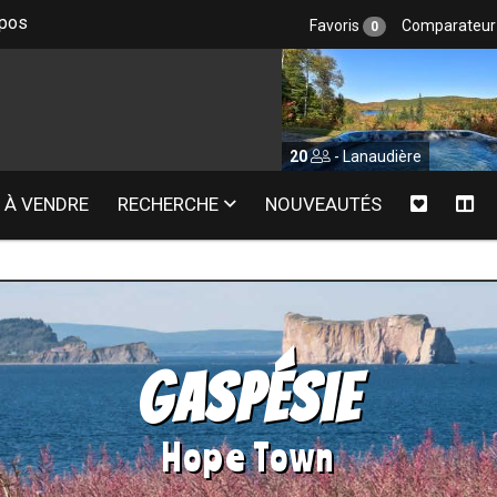
epos
Favoris
Comparateu
0
entides
20
- Lanaudière
À VENDRE
RECHERCHE
NOUVEAUTÉS
Gaspésie
Hope Town