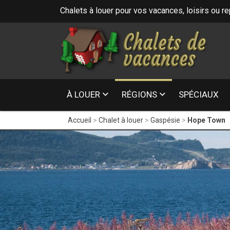
Chalets à louer pour vos vacances, loisirs ou r
16
- Laur
À LOUER
RÉGIONS
SPÉCIAUX
Accueil
Chalet à louer
Gaspésie
Hope Town