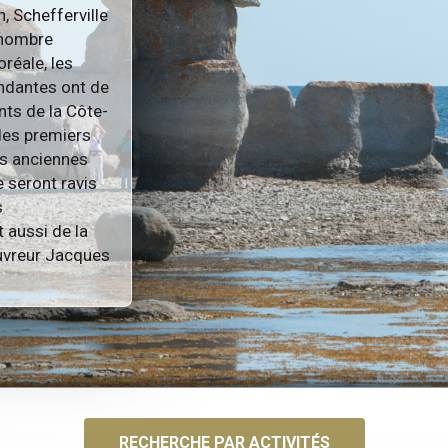
, Schefferville
n nombre
oréale, les
ondantes ont de
nts de la Côte-
des premiers
lus anciennes
 seront ravis
s
t aussi de la
ouvreur Jacques
RECHERCHE PAR ACTIVITÉS