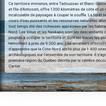
Ce territoire immense, entre Tadoussac et Blanc-Sablon
et l’île d’Anticosti, offre 1300 kilomètres de côte et u
incalculable de paysages à couper le souffle. La forêt b
cours d'eau puissants et les ressources naturelles ab
tout temps été des richesses appréciées par les habita
Nord. Les Innus et les Naskapis sont les descendants 
peuples à occuper le territoire et dont les traces les p
remontent à près de 9 000 ans. Les amateurs d’histoire
d’apprendre que la Côte-Nord abrite plus de 1 400 site
archéologiques sur l’ensemble de son territoire. Il s’agi
première région du Québec décrite par le célèbre déc
Cartier.