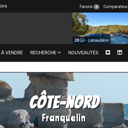
epos
Favoris
Comparateu
0
6
- Laurentides
20
- Lanaudière
À VENDRE
RECHERCHE
NOUVEAUTÉS
Côte-Nord
Franquelin