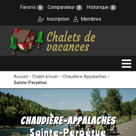
Favoris
Comparateur
Historique
0
0
0
Inscription
Membres
Accueil
Chalet à louer
Chaudière-Appalaches
Sainte-Perpétue
Chaudière-Appalaches
Sainte-Perpétue