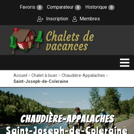
Favoris
Comparateur
Historique
0
0
0
Inscription
Membres
Accueil
Chalet à louer
Chaudière-Appalaches
Saint-Joseph-de-Coleraine
Chaudière-Appalaches
Saint-Joseph-de-Coleraine