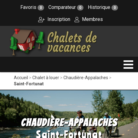
Favoris
Comparateur
Historique
0
0
0
Inscription
Membres
Accueil
Chalet à louer
Chaudière-Appalaches
Saint-Fortunat
Chaudière-Appalaches
Saint-Fortunat