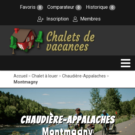
Favoris
Comparateur
Historique
0
0
0
Inscription
Membres
Accueil
Chalet à louer
Chaudière-Appalaches
Montmagny
Chaudière-Appalaches
Montmagny