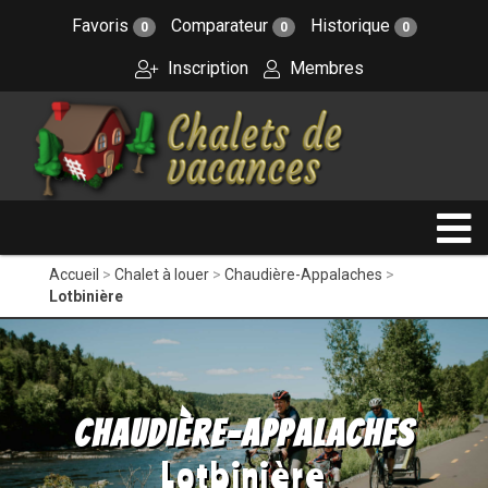
Favoris
Comparateur
Historique
0
0
0
Inscription
Membres
Accueil
Chalet à louer
Chaudière-Appalaches
Lotbinière
Chaudière-Appalaches
Lotbinière