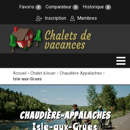
Favoris
Comparateur
Historique
0
0
0
Inscription
Membres
Accueil
Chalet à louer
Chaudière-Appalaches
Isle-aux-Grues
Chaudière-Appalaches
Isle-aux-Grues