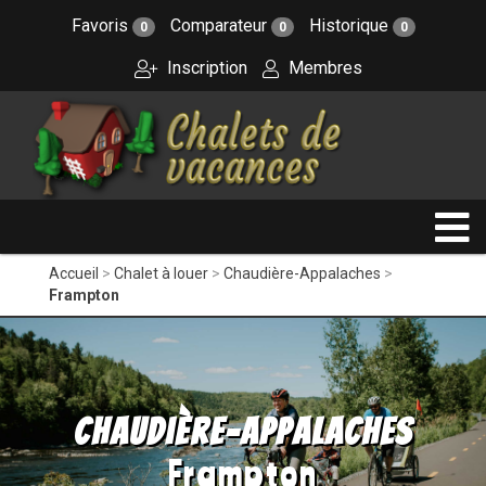
Favoris
Comparateur
Historique
0
0
0
Inscription
Membres
Accueil
Chalet à louer
Chaudière-Appalaches
Frampton
Chaudière-Appalaches
Frampton