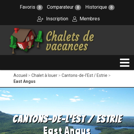
Favoris
Comparateur
Historique
0
0
0
Inscription
Membres
Accueil
Chalet à louer
Cantons-de-l'Est / Estrie
East Angus
Cantons-de-l'Est / Estrie
East Angus