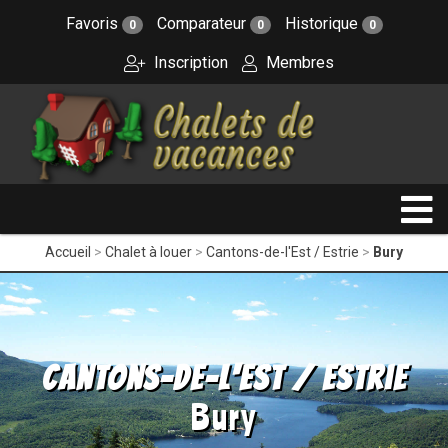
Favoris
Comparateur
Historique
0
0
0
Inscription
Membres
Accueil
Chalet à louer
Cantons-de-l'Est / Estrie
Bury
Cantons-de-l'Est / Estrie
Bury