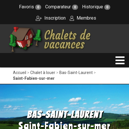
Favoris
Comparateur
Historique
0
0
0
Inscription
Membres
Accueil
Chalet à louer
Bas-Saint-Laurent
Saint-Fabien-sur-mer
Bas-Saint-Laurent
Saint-Fabien-sur-mer