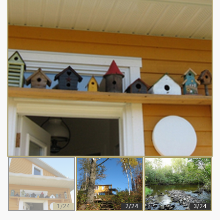
1/24
2/24
3/24